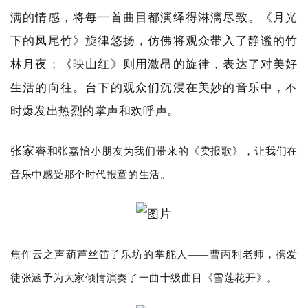
满的情感，将每一首曲目都演绎得淋漓尽致。《月光
下的凤尾竹》旋律悠扬，仿佛将观众带入了静谧的竹
林月夜；《映山红》则用激昂的旋律，表达了对美好
生活的向往。台下的观众们沉浸在美妙的音乐中，不
时爆发出热烈的掌声和欢呼声。
张家睿
和张
嘉怡
小朋友为我们带来的《卖报歌》，让我们在
音乐中感受那个时代报童的生活。
焦作云之声葫芦丝笛子乐坊的掌舵人——曹丙利老师，携爱
徒张涵予为大家倾情演奏了一曲十级曲目《雪莲花开》。